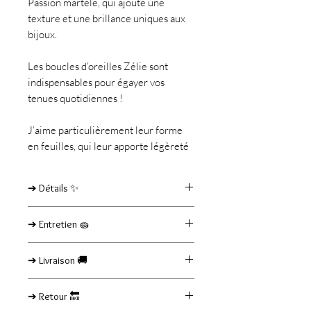
Passion martelé, qui ajoute une
texture et une brillance uniques aux
bijoux.
Les boucles d’oreilles Zélie sont
indispensables pour égayer vos
tenues quotidiennes !
J’aime particulièrement leur forme
en feuilles, qui leur apporte légèreté
et dynamisme.
➔ Détails ✨
Boucles entièrement en acier
➔ Entretien 🧽
inoxydable doré.
Longueur : 73- mm. Modèle léger et
Evitez tout contact avec un liquide (eau,
agréable à porter
➔ Livraison 🚚
produits d'entretiens, cosmétiques,
parfum, chlore...) pour préserver votre
Les produits commandés sont
bijou.
➔ Retour 🔙
livrés dans un délai de 3 à 5 jours