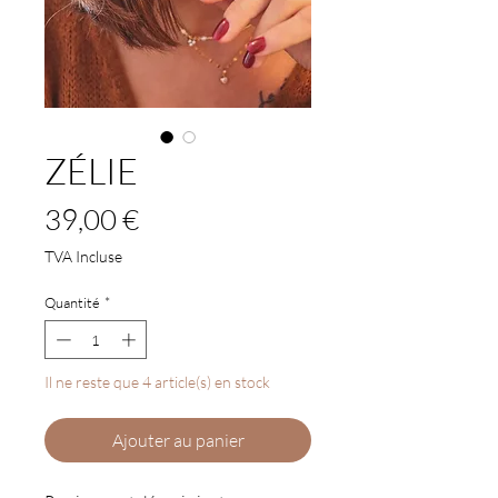
ZÉLIE
Prix
39,00 €
TVA Incluse
Quantité
*
Il ne reste que 4 article(s) en stock
Ajouter au panier