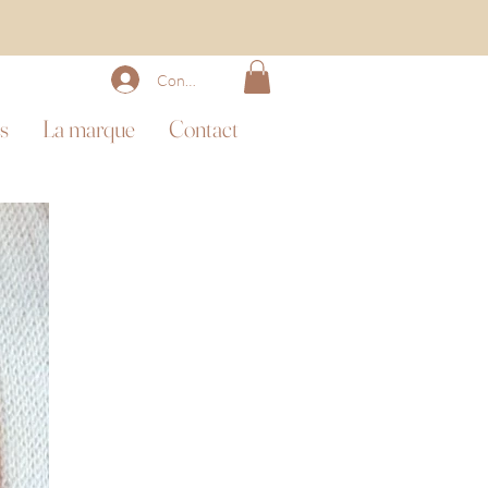
Connexion
s
La marque
Contact