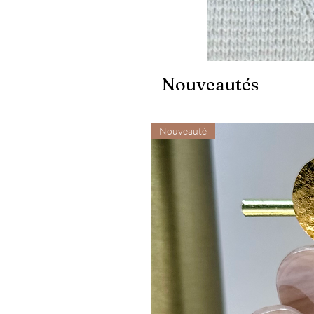
Nouveautés
Nouveauté