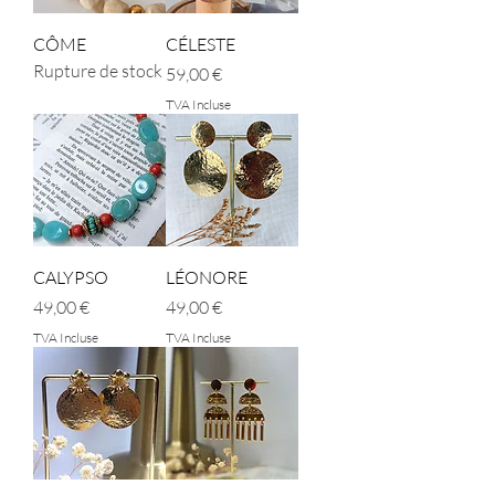
CÔME
CÉLESTE
Rupture de stock
Prix
59,00 €
TVA Incluse
CALYPSO
LÉONORE
Prix
Prix
49,00 €
49,00 €
TVA Incluse
TVA Incluse