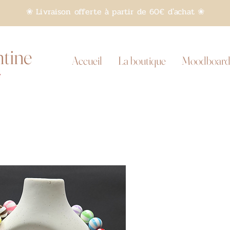
❀ Livraison offerte à partir de 60€ d'achat ❀
ntine
Accueil
La boutique
Moodboard