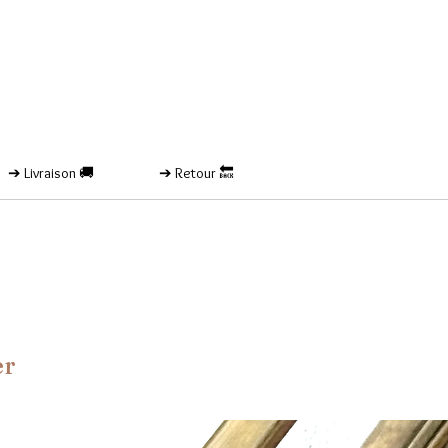
➔ Livraison 🚚
➔ Retour 🔙
er