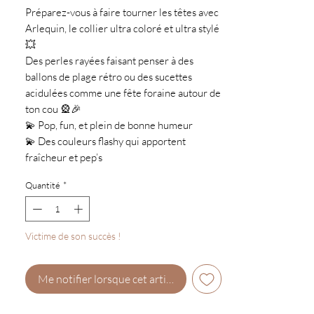
Préparez-vous à faire tourner les têtes avec
Arlequin, le collier ultra coloré et ultra stylé
💥
Des perles rayées faisant penser à des
ballons de plage rétro ou des sucettes
acidulées comme une fête foraine autour de
ton cou 🎡🎉
💫 Pop, fun, et plein de bonne humeur
💫 Des couleurs flashy qui apportent
fraîcheur et pep’s
💫 Parfait avec votre jean préféré ou votre
Quantité
*
robe la plus folle 💃
Victime de son succès !
Me notifier lorsque cet article est disponible